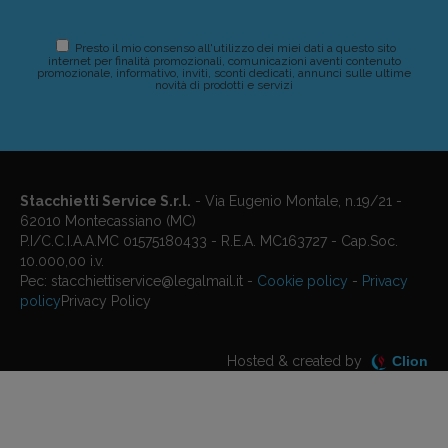
Presto il mio consenso all'utilizzo dei miei dati a questo sito
internet per finalità promozionali, comunicazioni aventi contenuto
promozionale, informativo, inviti, sconti dedicati, annunci sulle ultime
novità di prodotti e servizi
Stacchietti Service S.r.l.
- Via Eugenio Montale, n.19/21 -
62010 Montecassiano (MC)
P.I/C.C.I.A.A.MC 01575180433 - R.E.A. MC163727 - Cap.Soc.
10.000,00 i.v.
Pec: stacchiettiservice@legalmail.it -
Cookie policy
-
Privacy
policy
Privacy Policy
Hosted & created by
Clion