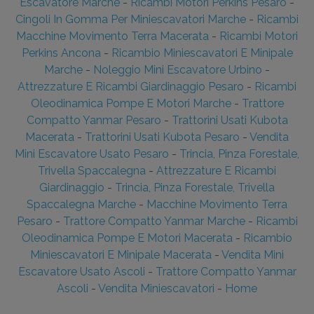
Escavatore Marche
-
Ricambi Motori Perkins Pesaro
-
Cingoli In Gomma Per Miniescavatori Marche
-
Ricambi
Macchine Movimento Terra Macerata
-
Ricambi Motori
Perkins Ancona
-
Ricambio Miniescavatori E Minipale
Marche
-
Noleggio Mini Escavatore Urbino
-
Attrezzature E Ricambi Giardinaggio Pesaro
-
Ricambi
Oleodinamica Pompe E Motori Marche
-
Trattore
Compatto Yanmar Pesaro
-
Trattorini Usati Kubota
Macerata
-
Trattorini Usati Kubota Pesaro
-
Vendita
Mini Escavatore Usato Pesaro
-
Trincia, Pinza Forestale,
Trivella Spaccalegna
-
Attrezzature E Ricambi
Giardinaggio
-
Trincia, Pinza Forestale, Trivella
Spaccalegna Marche
-
Macchine Movimento Terra
Pesaro
-
Trattore Compatto Yanmar Marche
-
Ricambi
Oleodinamica Pompe E Motori Macerata
-
Ricambio
Miniescavatori E Minipale Macerata
-
Vendita Mini
Escavatore Usato Ascoli
-
Trattore Compatto Yanmar
Ascoli
-
Vendita Miniescavatori
-
Home