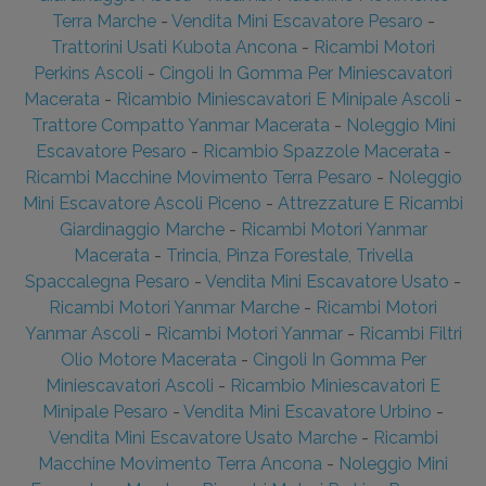
Terra Marche
-
Vendita Mini Escavatore Pesaro
-
Trattorini Usati Kubota Ancona
-
Ricambi Motori
Perkins Ascoli
-
Cingoli In Gomma Per Miniescavatori
Macerata
-
Ricambio Miniescavatori E Minipale Ascoli
-
Trattore Compatto Yanmar Macerata
-
Noleggio Mini
Escavatore Pesaro
-
Ricambio Spazzole Macerata
-
Ricambi Macchine Movimento Terra Pesaro
-
Noleggio
Mini Escavatore Ascoli Piceno
-
Attrezzature E Ricambi
Giardinaggio Marche
-
Ricambi Motori Yanmar
Macerata
-
Trincia, Pinza Forestale, Trivella
Spaccalegna Pesaro
-
Vendita Mini Escavatore Usato
-
Ricambi Motori Yanmar Marche
-
Ricambi Motori
Yanmar Ascoli
-
Ricambi Motori Yanmar
-
Ricambi Filtri
Olio Motore Macerata
-
Cingoli In Gomma Per
Miniescavatori Ascoli
-
Ricambio Miniescavatori E
Minipale Pesaro
-
Vendita Mini Escavatore Urbino
-
Vendita Mini Escavatore Usato Marche
-
Ricambi
Macchine Movimento Terra Ancona
-
Noleggio Mini