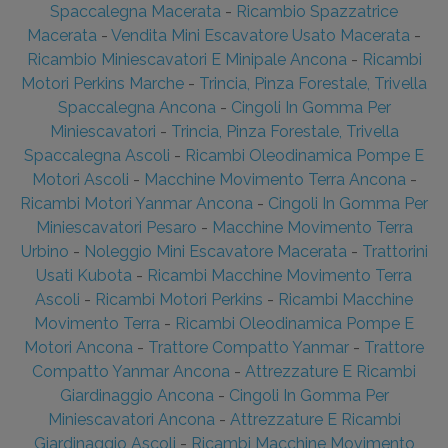
Spaccalegna Macerata
-
Ricambio Spazzatrice
Macerata
-
Vendita Mini Escavatore Usato Macerata
-
Ricambio Miniescavatori E Minipale Ancona
-
Ricambi
Motori Perkins Marche
-
Trincia, Pinza Forestale, Trivella
Spaccalegna Ancona
-
Cingoli In Gomma Per
Miniescavatori
-
Trincia, Pinza Forestale, Trivella
Spaccalegna Ascoli
-
Ricambi Oleodinamica Pompe E
Motori Ascoli
-
Macchine Movimento Terra Ancona
-
Ricambi Motori Yanmar Ancona
-
Cingoli In Gomma Per
Miniescavatori Pesaro
-
Macchine Movimento Terra
Urbino
-
Noleggio Mini Escavatore Macerata
-
Trattorini
Usati Kubota
-
Ricambi Macchine Movimento Terra
Ascoli
-
Ricambi Motori Perkins
-
Ricambi Macchine
Movimento Terra
-
Ricambi Oleodinamica Pompe E
Motori Ancona
-
Trattore Compatto Yanmar
-
Trattore
Compatto Yanmar Ancona
-
Attrezzature E Ricambi
Giardinaggio Ancona
-
Cingoli In Gomma Per
Miniescavatori Ancona
-
Attrezzature E Ricambi
Giardinaggio Ascoli
-
Ricambi Macchine Movimento