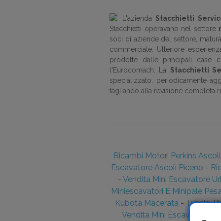
L'azienda
Stacchietti Servic
Stacchietti operavano nel settore
soci di aziende del settore, matu
commerciale. Ulteriore esperienza
prodotte dalle principali case co
l'Eurocomach. La
Stacchietti Se
specializzato, periodicamente agg
tagliando alla revisione completa 
Ricambi Motori Perkins Ascoli
Escavatore Ascoli Piceno
-
Ri
-
Vendita Mini Escavatore Ur
Miniescavatori E Minipale Pes
Kubota Macerata
-
Trincia, 
Vendita Mini Escavatore U