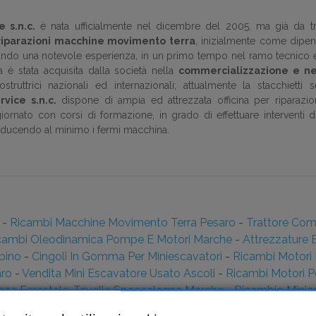
e s.n.c.
è nata ufficialmente nel dicembre del 2005, ma già da tr
riparazioni macchine movimento terra
, inizialmente come dipen
rando una notevole esperienza, in un primo tempo nel ramo tecnico
 è stata acquisita dalla società nella
commercializzazione e ne
struttrici nazionali ed internazionali; attualmente la stacchiett
rvice s.n.c.
dispone di ampia ed attrezzata officina per riparazi
iornato con corsi di formazione, in grado di effettuare interventi
riducendo al minimo i fermi macchina.
-
Ricambi Macchine Movimento Terra Pesaro
-
Trattore Co
cambi Oleodinamica Pompe E Motori Marche
-
Attrezzature 
bino
-
Cingoli In Gomma Per Miniescavatori
-
Ricambi Motori 
aro
-
Vendita Mini Escavatore Usato Ascoli
-
Ricambi Motori P
Pinza Forestale, Trivella Spaccalegna Marche
-
Ricambio Minie
sato
-
Ricambi Macchine Movimento Terra Ancona
-
Cingoli 