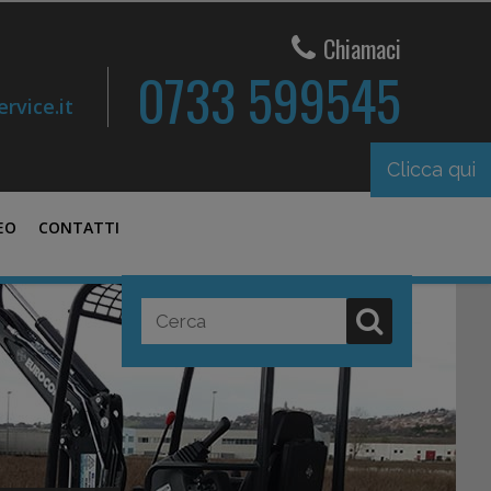
Chiamaci
0733 599545
rvice.it
Clicca qui
EO
CONTATTI