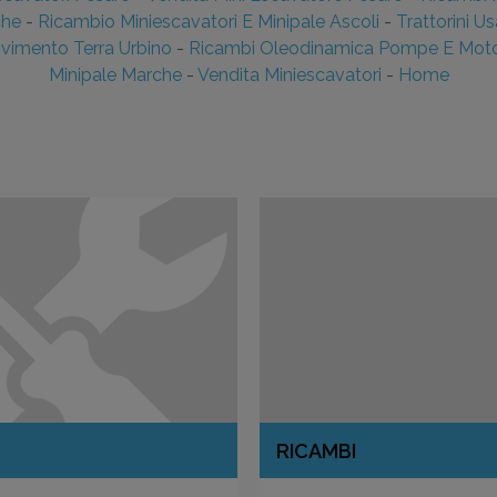
che
-
Ricambio Miniescavatori E Minipale Ascoli
-
Trattorini U
imento Terra Urbino
-
Ricambi Oleodinamica Pompe E Moto
Minipale Marche
-
Vendita Miniescavatori
-
Home
RICAMBI