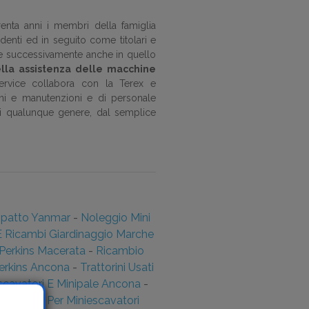
enta anni i membri della famiglia
denti ed in seguito come titolari e
 e successivamente anche in quello
lla assistenza delle macchine
i service collabora con la Terex e
oni e manutenzioni e di personale
 di qualunque genere, dal semplice
mpatto Yanmar
-
Noleggio Mini
E Ricambi Giardinaggio Marche
Perkins Macerata
-
Ricambio
erkins Ancona
-
Trattorini Usati
scavatori E Minipale Ancona
-
In Gomma Per Miniescavatori