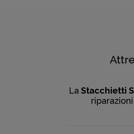
Attr
La
Stacchietti 
riparazion