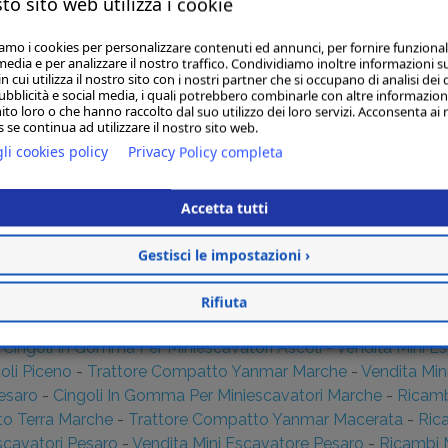
to sito web utilizza i cookie
amica Pompe E Motori Pesaro
-
Trattorini Usati Kubota Anco
bota Ascoli
-
Ricambio Spazzole Macerata
-
Ricambi Motori 
iamo i cookies per personalizzare contenuti ed annunci, per fornire funzional
imento Terra Ascoli
-
Ricambi Motori Yanmar Ascoli
-
Trincia
media e per analizzare il nostro traffico. Condividiamo inoltre informazioni s
 cui utilizza il nostro sito con i nostri partner che si occupano di analisi dei 
zzature E Ricambi Giardinaggio Macerata
-
Attrezzature E R
ubblicità e social media, i quali potrebbero combinarle con altre informazion
esaro
-
Ricambi Oleodinamica Pompe E Motori Ascoli
-
Ricam
ito loro o che hanno raccolto dal suo utilizzo dei loro servizi. Acconsenta ai 
 se continua ad utilizzare il nostro sito web.
Pesaro
-
Attrezzature E Ricambi Giardinaggio Pesaro
-
Trincia
li cookies policy
Privacy Policy completa
ri Yanmar Ancona
-
Macchine Movimento Terra Ascoli Piceno
tale, Trivella Spaccalegna Ancona
-
Trincia, Pinza Forestale, 
saro
-
Attrezzature E Ricambi Giardinaggio Ascoli
-
Ricambi 
Accetta tutti
vatore Usato Pesaro
-
Noleggio Mini Escavatore Urbino
-
Rica
nipale Macerata
-
Ricambi Oleodinamica Pompe E Motori Ma
Gestisci le impostazioni ›
 Per Miniescavatori Ancona
-
Ricambi Motori Perkins Pesaro
cavatore Marche
-
Ricambi Macchine Movimento Terra Macer
Rifiuta
Movimento Terra Ancona
-
Trincia, Pinza Forestale, Trivella 
-
Cingoli In Gomma Per Miniescavatori Ascoli
-
Vendita Mini E
oli Piceno
-
Trattore Compatto Yanmar Marche
-
Vendita Min
esaro
-
Cingoli In Gomma Per Miniescavatori Marche
-
Ricamb
o Terra Marche
-
Trattore Compatto Yanmar Macerata
-
Ric
scavatori Pesaro
-
Vendita Mini Escavatore Pesaro
-
Ricambi 